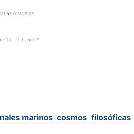
rias o tarjetas
r resto del mundo *
males marinos
cosmos
filosóficas