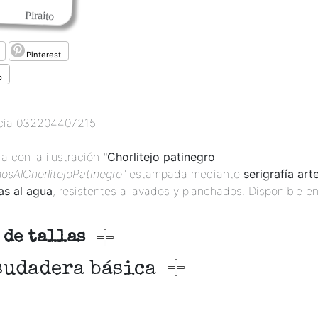
Piraito
Pinterest
p
cia
032204407215
a con la ilustración
"Chorlitejo patinegro
osAlChorlitejoPatinegro"
estampada mediante
serigrafía art
tas al agua
, resistentes a lavados y planchados. Disponible en
 de tallas
sudadera básica