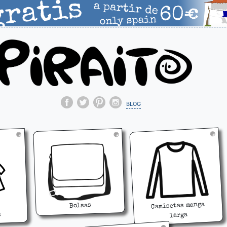
blog
Camisetas manga
Bolsas
s
larga