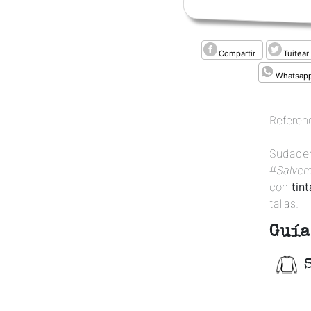
Compartir
Tuitear
Whatsap
Referen
Sudader
#Salvem
con
tin
tallas.
Guía