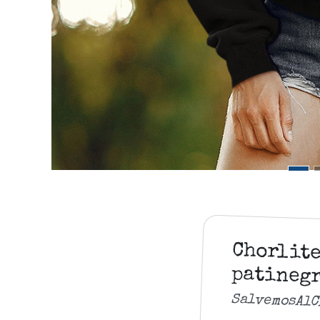
Chorlite
patineg
SalvemosAlC