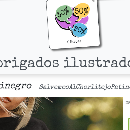
Ofertas
brigados ilustrad
tinegro
SalvemosAlChorlitejoPatin
m