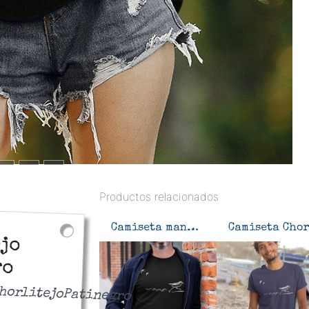
Productos relacionados
Camiseta manga larga Chorlitejo patinegro
C
jo
ro
horlitejoPatinegro