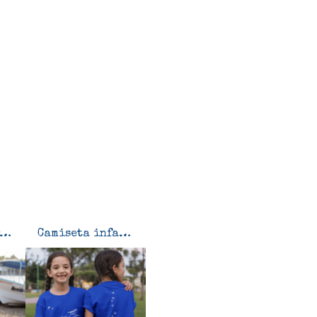
amiseta Chorlitejo patinegro
Camiseta infantil Chorlitejo patinegro