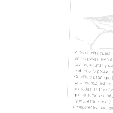
A los chorlitejos les 
en las playas, arena
costas, lagunas y sal
embargo, la pobla
Chorlitejo patinegro 
alexandrinus
) está d
por todas las
que ha sufrido
ayuda, e
desaparecerá para si