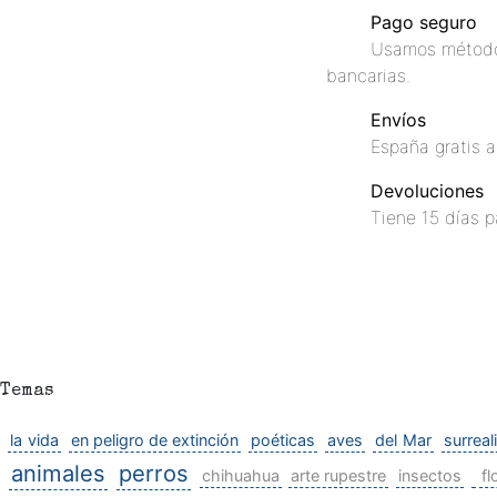
Pago seguro
Usamos métodos
bancarias.
Envíos
España gratis a
Devoluciones
Tiene 15 días p
Temas
la vida
en peligro de extinción
poéticas
aves
del Mar
surreal
animales
perros
chihuahua
arte rupestre
insectos
fl