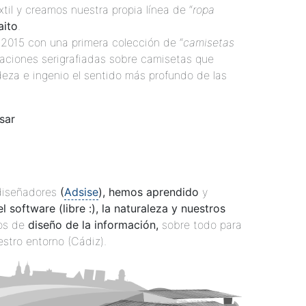
til y creamos nuestra propia línea de “
ropa
aito
.
015 con una primera colección de “
camisetas
straciones serigrafiadas sobre camisetas que
eza e ingenio el sentido más profundo de las
sar
diseñadores
(
Adsise
), hemos aprendido
y
el software (libre :), la naturaleza y nuestros
os de
diseño de la información,
sobre todo para
stro entorno (Cádiz).