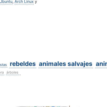
Ubuntu
,
Arch Linux
y
rebeldes
animales salvajes
ani
istas
ora
árboles