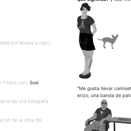
ible por llevarla a cabo,
e Piraito.com,
Susi
”
Me gusta llevar camise
erizo, una banda de pato
artir de una fotografía
ción de la obra del