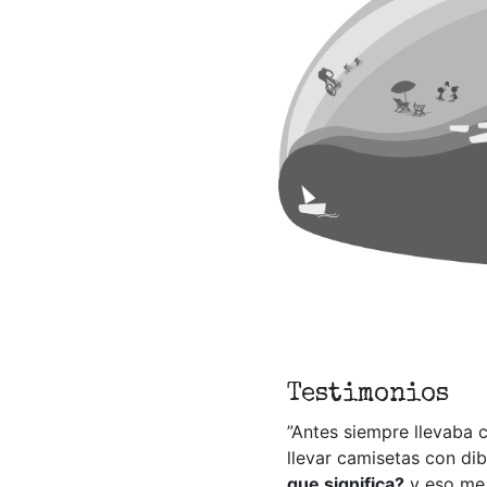
Testimonios
”
Antes siempre llevaba c
llevar camisetas con di
que significa?
y eso me 