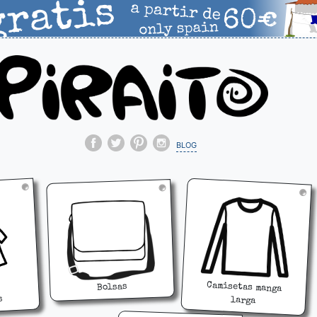
blog
Camisetas manga
Bolsas
s
larga