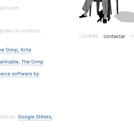
raito.com
itales (e-comerce,
¿Quieres
c
contactar
he Gimp,
Krita
arktable
,
The Gimp
erce software by
textos):
Google Shhets
,