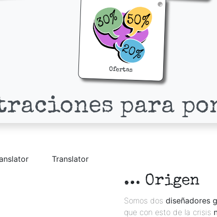
Ofertas
traciones para po
anslator
Translator
… Origen
Somos dos
diseñadores g
que con esto de la crisis