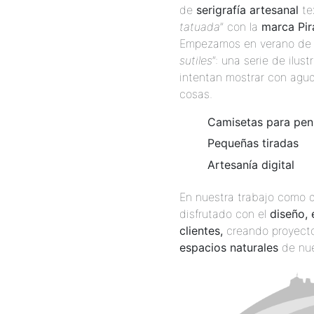
de
serigrafía artesanal
tex
tatuada
” con la
marca Pir
Empezamos en verano de 2
sutiles
”: una serie de ilu
intentan mostrar con agud
cosas.
Camisetas para pen
Pequeñas tiradas
Artesanía digital
En nuestra trabajo como 
disfrutado con el
diseño, 
clientes,
creando proyect
espacios naturales
de nue