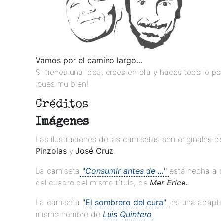
Vamos por el camino largo...
Si tienes una idea, crees en ella y haces todo lo pos
¡pues mu bien!
Créditos
Imágenes
Las ilustraciones de las camisetas son originales d
Pinzolas
y
José Cruz
.
La camiseta
"
Consumir antes de ...
"
está hecha a p
del cuadro del mismo título, de
Mer Erice
.
La camiseta
"
El sombrero del cura"
es una adapta
mismo nombre de
Luis Quintero