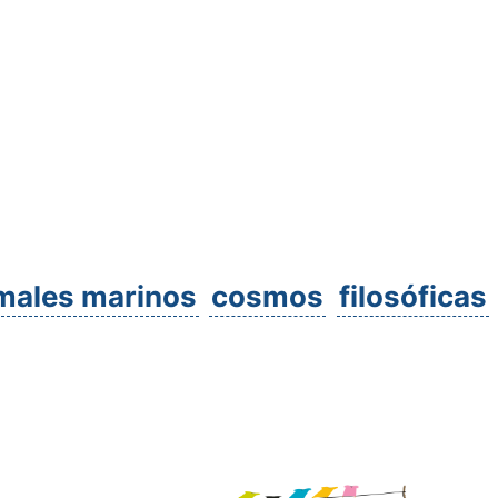
males marinos
cosmos
filosóficas