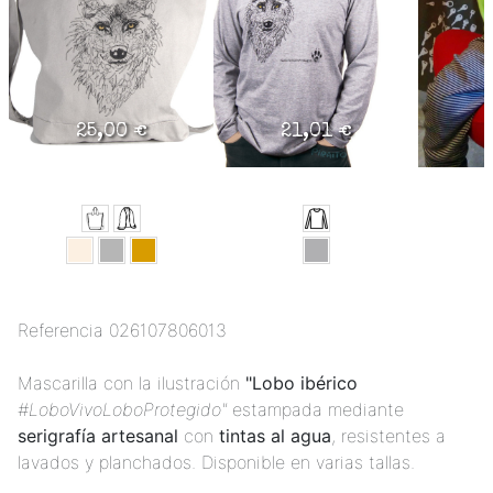
25,00 €
21,01 €
Referencia
026107806013
Mascarilla con la ilustración
"Lobo ibérico
#LoboVivoLoboProtegido"
estampada mediante
serigrafía artesanal
con
tintas al agua
, resistentes a
lavados y planchados. Disponible en varias tallas.