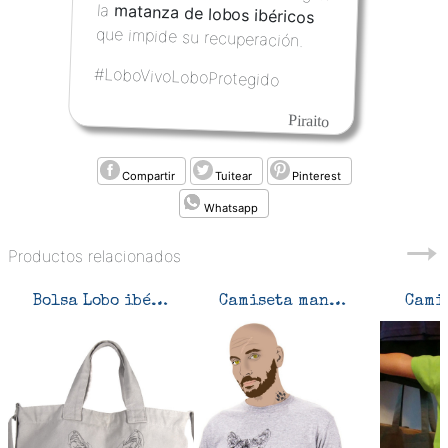
la
matanza de lobos ibéricos
que impide su recuperación.
#LoboVivoLoboProtegido
Piraito
Compartir
Tuitear
Pinterest
Whatsapp
Productos relacionados
Bolsa Lobo ibérico
Camiseta manga larga Lobo ibérico