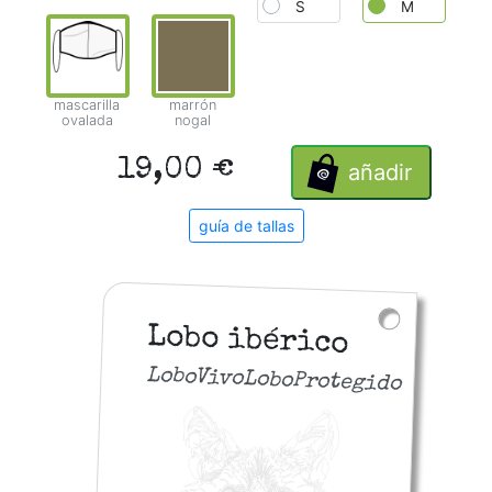
S
M
mascarilla
marrón
ovalada
nogal
19,00 €
añadir
guía de tallas
Lobo ibérico
LoboVivoLoboProtegido