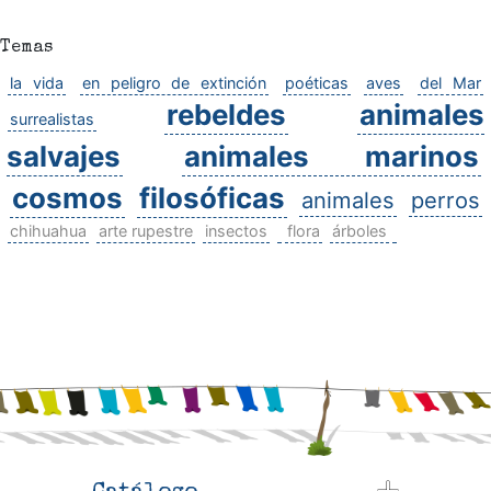
Temas
la vida
en peligro de extinción
poéticas
aves
del Mar
rebeldes
animales
surrealistas
salvajes
animales marinos
cosmos
filosóficas
animales
perros
chihuahua
arte rupestre
insectos
flora
árboles