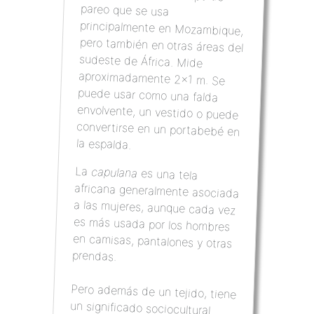
la espalda.
La
capulana
es una tela
africana generalmente asociada
a las mujeres, aunque cada vez
es más usada por los hombres
en camisas, pantalones y otras
prendas.
Pero además de un tejido, tiene
un significado sociocultural
importante: regalar una
capulana es un gesto de
importancia social y tiene
significado simbólico para quien