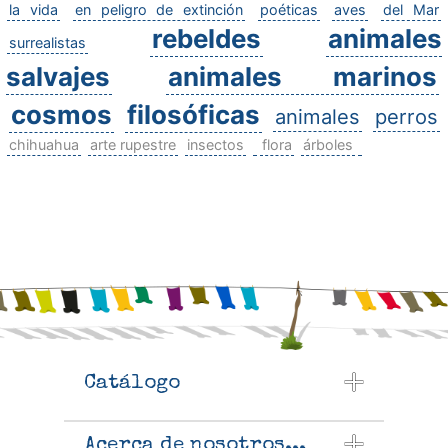
la vida
en peligro de extinción
poéticas
aves
del Mar
rebeldes
animales
surrealistas
salvajes
animales marinos
cosmos
filosóficas
animales
perros
chihuahua
arte rupestre
insectos
flora
árboles
Catálogo
Acerca de nosotros...