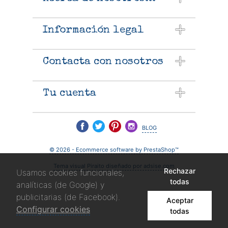
Información legal
Contacta con nosotros
Tu cuenta
blog
© 2026 - Ecommerce software by PrestaShop™
Tema visual Piraito diseñado por adsise.com
Rechazar
Usamos cookies funcionales,
todas
analíticas (de Google) y
publicitarias (de Facebook).
Aceptar
Configurar cookies
todas