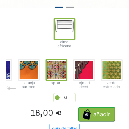
alma
africana
zul
naranja
op-art
rojo art
verde
ramar
barroco
decó
estrellado
M
18,00 €
añadir
guía de tallas