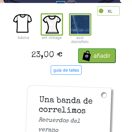
XL
básica
ent vintage
azul
desteñido
23,00 €
añadir
guía de tallas
Una banda de
correlimos
Recuerdos del
verano