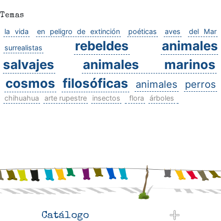
Temas
la vida
en peligro de extinción
poéticas
aves
del Mar
rebeldes
animales
surrealistas
salvajes
animales marinos
cosmos
filosóficas
animales
perros
chihuahua
arte rupestre
insectos
flora
árboles
Catálogo