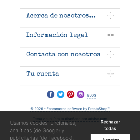
Acerca de nosotros...
Información legal
Contacta con nosotros
Tu cuenta
blog
© 2026 - Ecommerce software by PrestaShop™
Tema visual Piraito diseñado por adsise.com
Rechazar
Usamos cookies funcionales,
todas
analíticas (de Google) y
publicitarias (de Facebook).
Aceptar