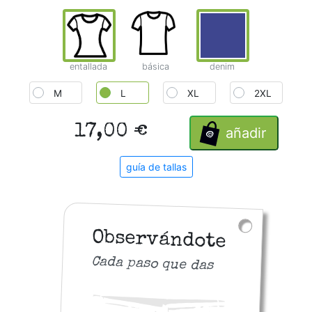
entallada
básica
denim
M
L
XL
2XL
17,00 €
añadir
guía de tallas
Observándote
Cada paso que das