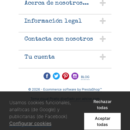
Acerca de nosotros...
Información legal
Contacta con nosotros
Tu cuenta
blog
© 2026 - Ecommerce software by PrestaShop™
Tema visual Piraito diseñado por adsise.com
Rechazar
Usamos cookies funcionales,
todas
analíticas (de Google) y
publicitarias (de Facebook).
Aceptar
Configurar cookies
todas