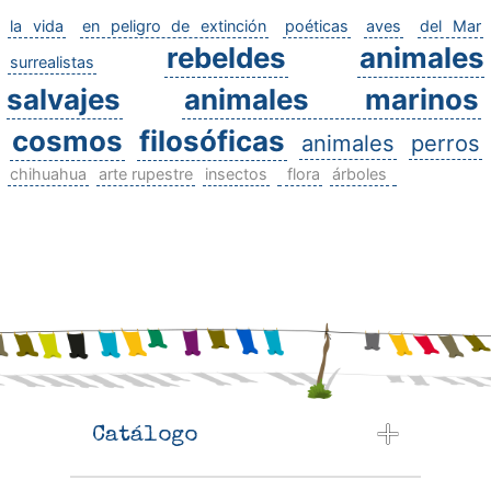
la vida
en peligro de extinción
poéticas
aves
del Mar
rebeldes
animales
surrealistas
salvajes
animales marinos
cosmos
filosóficas
animales
perros
chihuahua
arte rupestre
insectos
flora
árboles
Catálogo