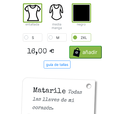
entallada
media
negro
manga
S
M
2XL
16,00 €
añadir
guía de tallas
Matarile
Todas
las llaves de mi
corazón.