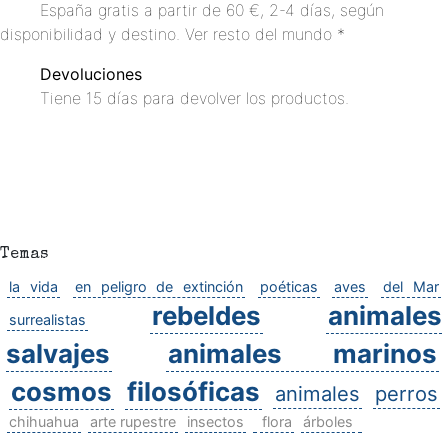
España gratis a partir de 60 €, 2-4 días, según
disponibilidad y destino. Ver resto del mundo *
Devoluciones
Tiene 15 días para devolver los productos.
Temas
la vida
en peligro de extinción
poéticas
aves
del Mar
rebeldes
animales
surrealistas
salvajes
animales marinos
cosmos
filosóficas
animales
perros
chihuahua
arte rupestre
insectos
flora
árboles