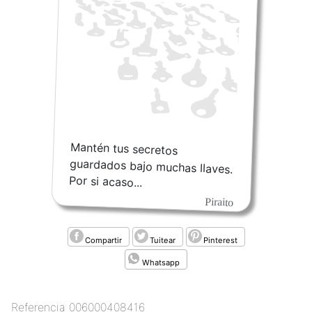
Mantén tus secretos
guardados bajo muchas llaves.
Por si acaso...
Piraito
Compartir
Tuitear
Pinterest
Whatsapp
Referencia
006000408416