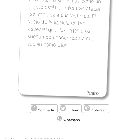
vuelen como ellas.
Piraito
Compartir
Tuitear
Pinterest
Whatsapp