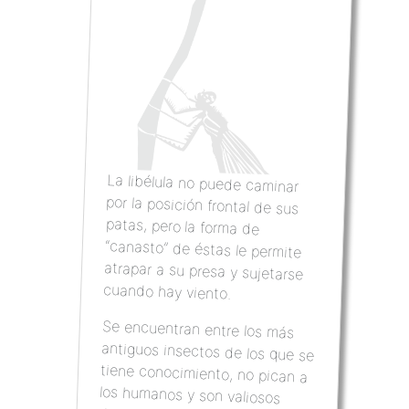
La libélula no puede caminar
por la posición frontal de sus
patas, pero la forma de
“canasto” de éstas le permite
atrapar a su presa y sujetarse
cuando hay viento.
Se encuentran entre los más
antiguos insectos de los que se
tiene conocimiento, no pican a
los humanos y son valiosos
depredadores, ya que controlan
las poblaciones de moscas y
mosquitos, pero se tienen que
cuidar de las aves, reptiles,
arañas o libélulas de mayor