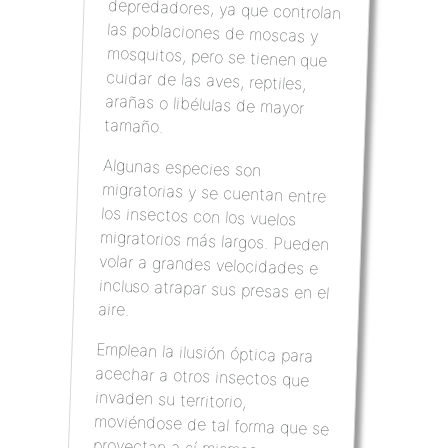
tamaño.
Algunas especies son
migratorias y se cuentan entre
los insectos con los vuelos
migratorios más largos. Pueden
volar a grandes velocidades e
incluso atrapar sus presas en el
aire.
Emplean la ilusión óptica para
acechar a otros insectos que
invaden su territorio,
moviéndose de tal forma que se
proyectan a sí mismas como un
objeto estático mientras atacan
con rapidez a sus víctimas. El
vuelo de la libélula es tan
especial que los ingenieros
sueñan con hacer robots que