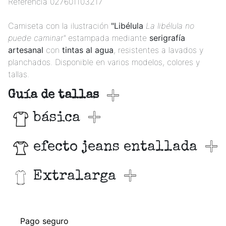
Referencia
027601103217
Camiseta con la ilustración
"Libélula
La libélula no
puede caminar"
estampada mediante
serigrafía
artesanal
con
tintas al agua
, resistentes a lavados y
planchados. Disponible en varios modelos, colores y
tallas.
Guía de tallas
básica
efecto jeans entallada
Extralarga
Pago seguro