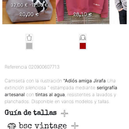
32,00 €
-12,00 €
20,00 €
28,10 €
Referencia
020900607713
Camiseta con la ilustración
"Adiós amiga Jirafa
Una
extinción silenciosa "
estampada mediante
serigrafía
artesanal
con
tintas al agua
, resistentes a lavados y
planchados. Disponible en varios modelos y tallas.
Guía de tallas
bsc vintage