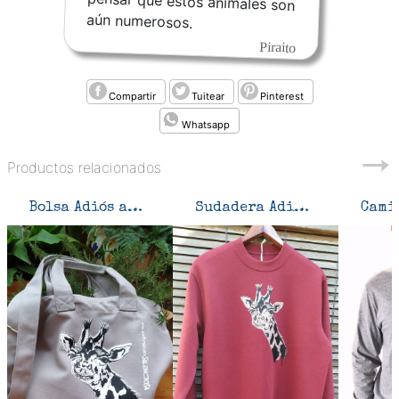
aún numerosos.
Piraito
Compartir
Tuitear
Pinterest
Whatsapp
Productos relacionados
Bolsa Adiós amiga Jirafa
Sudadera Adiós amiga Jirafa