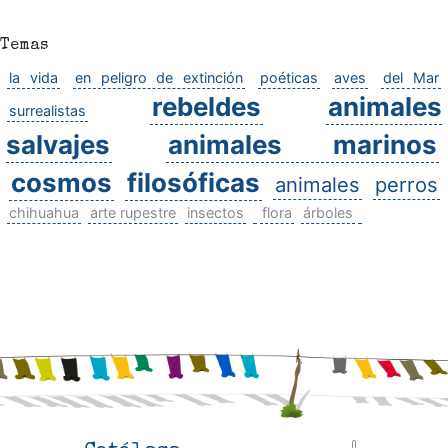
Temas
la vida
en peligro de extinción
poéticas
aves
del Mar
rebeldes
animales
surrealistas
salvajes
animales marinos
cosmos
filosóficas
animales
perros
chihuahua
arte rupestre
insectos
flora
árboles