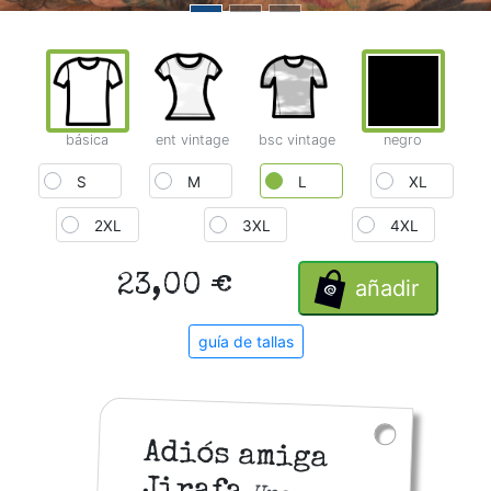
básica
ent vintage
bsc vintage
negro
S
M
L
XL
2XL
3XL
4XL
23,00 €
añadir
guía de tallas
Adiós amiga