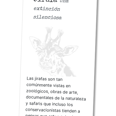
Jirafa
Una
extinción
silenciosa
Las jirafas son tan
comúnmente vistas en
zoológicos, obras de arte,
documentales de la naturaleza
y safaris que incluso los
conservacionistas tienden a
pensar que estos animales son